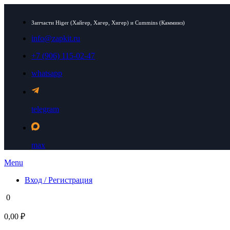
Запчасти Higer (Хайгер, Хагер, Хигер) и Cummins (Камминз)
info@zapkit.ru
+7 (906) 115-02-47
whatsapp
telegram
max
Menu
Вход / Регистрация
0
0,00 ₽