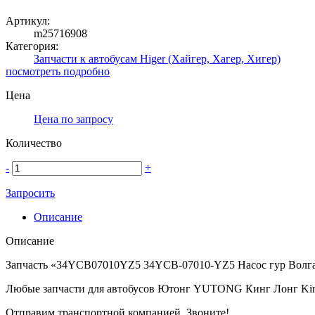
Артикул:
m25716908
Категория:
Запчасти к автобусам Higer (Хайгер, Хагер, Хигер)
посмотреть подробно
Цена
Цена по запросу
Количество
-
+
Запросить
Описание
Описание
Запчасть «34YCB07010YZ5 34YCB-07010-YZ5 Насос гур Волгаб
Любые запчасти для автобусов Ютонг YUTONG Кинг Лонг Ki
Отправим транспортной компанией. Звоните!