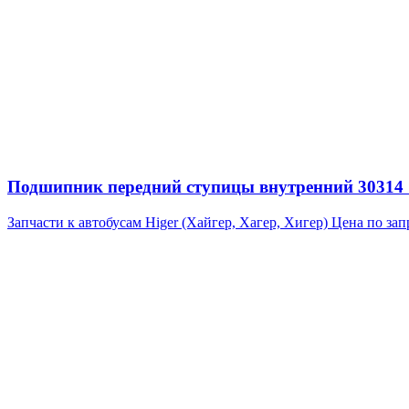
Подшипник передний ступицы внутренний 30314 7
Запчасти к автобусам Higer (Хайгер, Хагер, Хигер)
Цена по зап