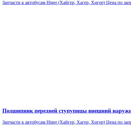
Запчасти к автобусам Higer (Хайгер, Хагер, Хигер)
Цена по зап
Подшипник передней ступупицы внешний наружний
Запчасти к автобусам Higer (Хайгер, Хагер, Хигер)
Цена по зап