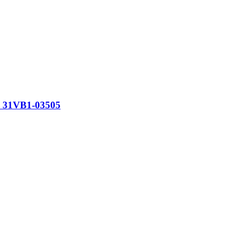
з 31VB1-03505