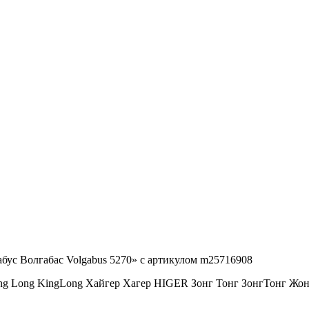
ус Волгабас Volgabus 5270» с артикулом m25716908
ng Long KingLong Хайгер Хагер HIGER Зонг Тонг ЗонгТонг 