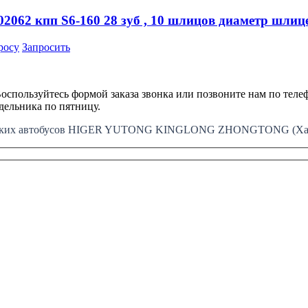
062 кпп S6-160 28 зуб , 10 шлицов диаметр шлице
росу
Запросить
оспользуйтесь формой заказа звонка или позвоните нам по телеф
едельника по пятницу.
айских автобусов HIGER YUTONG KINGLONG ZHONGTONG (Хайг