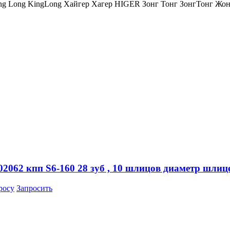
ng Long KingLong Хайгер Хагер HIGER Зонг Тонг ЗонгТонг 
062 кпп S6-160 28 зуб , 10 шлицов диаметр шлице
росу
Запросить