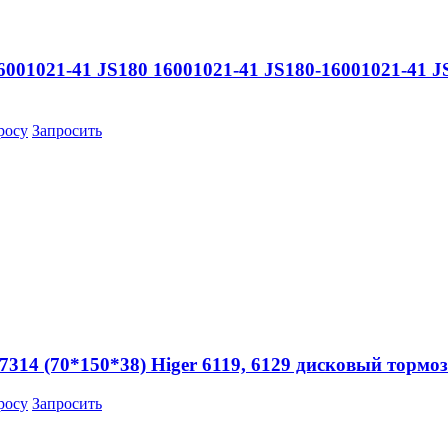
001021-41 JS180 16001021-41 JS180-16001021-41 J
росу
Запросить
314 (70*150*38) Higer 6119, 6129 дисковый тормо
росу
Запросить