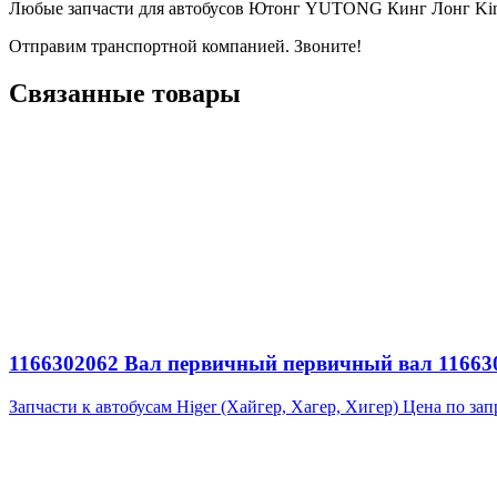
Любые запчасти для автобусов Ютонг YUTONG Кинг Лонг Ki
Отправим транспортной компанией. Звоните!
Связанные товары
1166302062 Вал первичный первичный вал 1166302
Запчасти к автобусам Higer (Хайгер, Хагер, Хигер)
Цена по зап