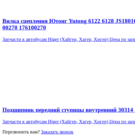
Вилка сцепления Ютонг Yutong 6122 6128 JS18016
00270 176100270
Запчасти к автобусам Higer (Хайгер, Хагер, Хигер)
Цена по зап
Подшипник передний ступицы внутренний 30314 7
Запчасти к автобусам Higer (Хайгер, Хагер, Хигер)
Цена по зап
Перезвонить вам?
Заказать звонок