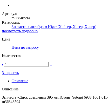
Артикул:
m36848594
Категория:
Запчасти к автобусам Higer (Хайгер, Хагер, Хигер)
посмотреть подробно
Цена
Цена по запросу
Количество
-
+
Запросить
Описание
Описание
Запчасть «Диск сцепления 395 мм Ютонг Yutong 6938 1601-011
m36848594