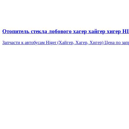
Отопитель стекла лобового хагер хайгер хигер
Запчасти к автобусам Higer (Хайгер, Хагер, Хигер)
Цена по зап