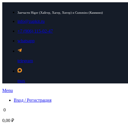
Запчасти Higer (Хайгер, Хагер, Хигер) и Cummins (Камминз)
info@zapkit.ru
+7 (906) 115-02-47
whatsapp
telegram
max
Menu
Вход / Регистрация
0
0,00 ₽