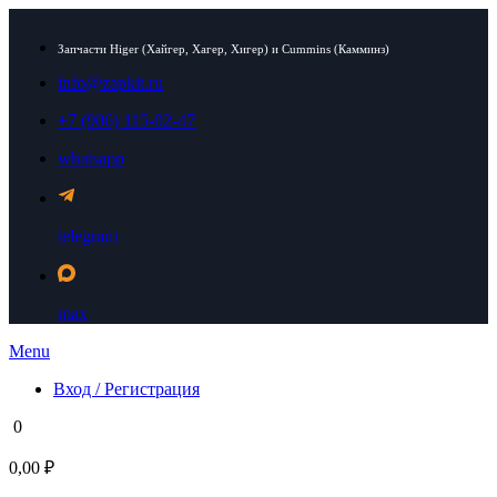
Запчасти Higer (Хайгер, Хагер, Хигер) и Cummins (Камминз)
info@zapkit.ru
+7 (906) 115-02-47
whatsapp
telegram
max
Menu
Вход / Регистрация
0
0,00 ₽