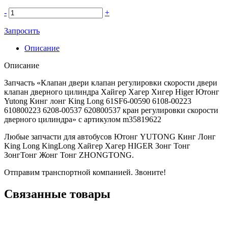
-
+
Запросить
Описание
Описание
Запчасть «Клапан двери клапан регулировки скорости двери
клапан дверного цилиндра Хайгер Хагер Хигер Higer Ютонг
Yutong Кинг лонг King Long 61SF6-00590 6108-00223
610800223 6208-00537 620800537 кран регулировки скорости
дверного цилиндра» с артикулом m35819622
Любые запчасти для автобусов Ютонг YUTONG Кинг Лонг
King Long KingLong Хайгер Хагер HIGER Зонг Тонг
ЗонгТонг Жонг Тонг ZHONGTONG.
Отправим транспортной компанией. Звоните!
Связанные товары