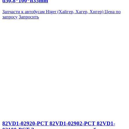
d50,8*100*h35mm
Запчасти к автобусам Higer (Хайгер, Хагер, Хигер)
Цена по
запросу
Запросить
82VD1-02920-PCT 82VD1-02902-PCT 82VD1-