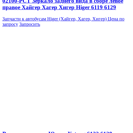
02100-PCT Зеркало заднего вида в сборе левое
правое Хайгер Хагер Хигер Higer 6119 6129
Запчасти к автобусам Higer (Хайгер, Хагер, Хигер)
Цена по
запросу
Запросить