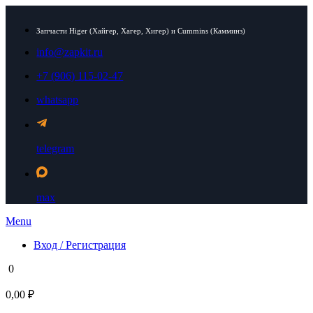
Запчасти Higer (Хайгер, Хагер, Хигер) и Cummins (Камминз)
info@zapkit.ru
+7 (906) 115-02-47
whatsapp
telegram
max
Menu
Вход / Регистрация
0
0,00 ₽