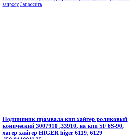
запросу
Запросить
Подшипник промвала кпп хайгер роликовый
конический 3007910 ,33910, на кпп SF 6S-90,
хагер хайгер HIGER higer 6119, 6129