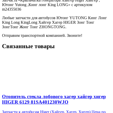
Запчасть «Крыльчатка генератора Хайгер Higer Хайгер ,
Ютонг Yutong ,Кинг лонг King LONG» с артикулом
m24355036
Любые запчасти для автобусов Ютонг YUTONG Кинг Лонг
King Long KingLong Хайгер Хагер HIGER Зонг Тонг
ЗонгТонг Жонг Тонг ZHONGTONG.
Отправим транспортной компанией. Звоните!
Связанные товары
Отопитель стекла лобового хагер хайгер хигер
HIGER 6129 81SA401230WJO
Запчасти к автобусам Higer (Хайгер, Хагер, Хигер)
Цена по