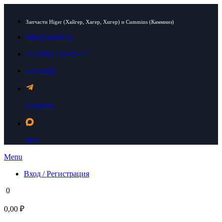
Запчасти Higer (Хайгер, Хагер, Хигер) и Cummins (Камминз)
info@zapkit.ru
+7 (906) 115-02-47
whatsapp
telegram
max
Menu
Вход / Регистрация
0
0,00 ₽