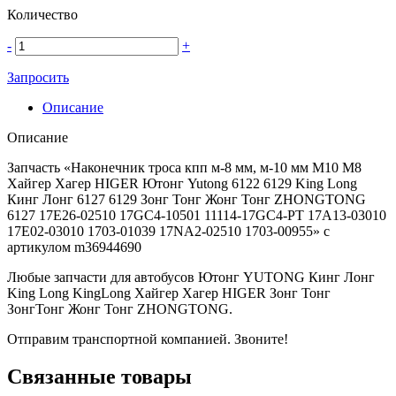
Количество
-
+
Запросить
Описание
Описание
Запчасть «Наконечник троса кпп м-8 мм, м-10 мм M10 M8
Хайгер Хагер HIGER Ютонг Yutong 6122 6129 King Long
Кинг Лонг 6127 6129 Зонг Тонг Жонг Тонг ZHONGTONG
6127 17E26-02510 17GC4-10501 11114-17GC4-PT 17A13-03010
17E02-03010 1703-01039 17NA2-02510 1703-00955» с
артикулом m36944690
Любые запчасти для автобусов Ютонг YUTONG Кинг Лонг
King Long KingLong Хайгер Хагер HIGER Зонг Тонг
ЗонгТонг Жонг Тонг ZHONGTONG.
Отправим транспортной компанией. Звоните!
Связанные товары