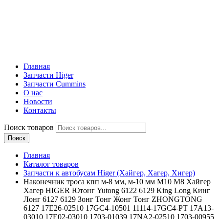
Главная
Запчасти Higer
Запчасти Cummins
О нас
Новости
Контакты
Поиск товаров
Поиск
Главная
Каталог товаров
Запчасти к автобусам Higer (Хайгер, Хагер, Хигер)
Наконечник троса кпп м-8 мм, м-10 мм M10 M8 Хайгер
Хагер HIGER Ютонг Yutong 6122 6129 King Long Кинг
Лонг 6127 6129 Зонг Тонг Жонг Тонг ZHONGTONG
6127 17E26-02510 17GC4-10501 11114-17GC4-PT 17A13-
03010 17E02-03010 1703-01039 17NA2-02510 1703-00955