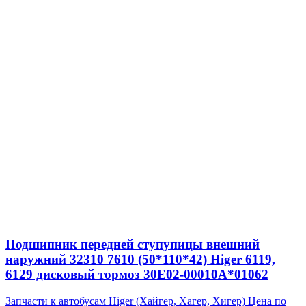
Подшипник передней ступупицы внешний
наружний 32310 7610 (50*110*42) Higer 6119,
6129 дисковый тормоз 30E02-00010A*01062
Запчасти к автобусам Higer (Хайгер, Хагер, Хигер)
Цена по