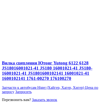
Вилка сцепления Ютонг Yutong 6122 6128
JS18016001021-41 JS180 16001021-41 JS180-
16001021-41 JS1801600102141 16001021-41
1600102141 1761-00270 176100270
Запчасти к автобусам Higer (Хайгер, Хагер, Хигер)
Цена по
запросу
Запросить
Перезвонить вам?
Заказать звонок