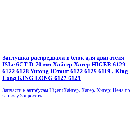
Заглушка распредвала в блок для двигателя
ISLe 6CT D-70 мм Хайгер Хагер HIGER 6129
6122 6128 Yutong Ютонг 6122 6129 6119 , King
Long KING LONG 6127 6129
Запчасти к автобусам Higer (Хайгер, Хагер, Хигер)
Цена по
запросу
Запросить