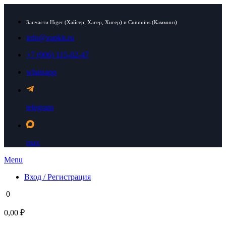
Запчасти Higer (Хайгер, Хагер, Хигер) и Cummins (Камминз)
info@zapkit.ru
+7 (906) 115-02-47
whatsapp
telegram
max
Menu
Вход / Регистрация
0
0,00 ₽