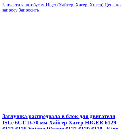
Запчасти к автобусам Higer (Хайгер, Хагер, Хигер)
Цена по
запросу
Запросить
Заглушка распредвала в блок для двигателя
ISLe 6CT D-70 мм Хайгер Хагер HIGER 6129
6122 6128 Yutong Ютонг 6122 6129 6119 , King