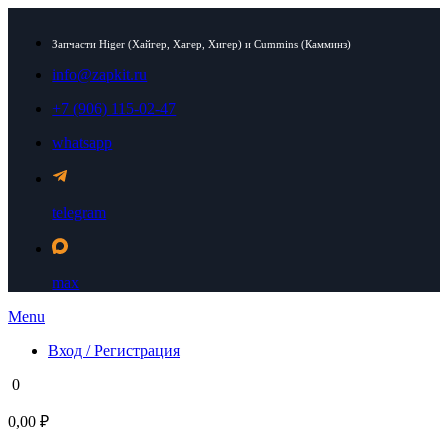
Запчасти Higer (Хайгер, Хагер, Хигер) и Cummins (Камминз)
info@zapkit.ru
+7 (906) 115-02-47
whatsapp
telegram
max
Menu
Вход / Регистрация
0
0,00 ₽