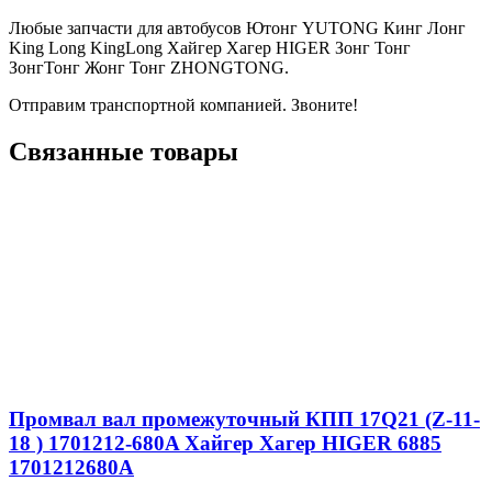
Любые запчасти для автобусов Ютонг YUTONG Кинг Лонг
King Long KingLong Хайгер Хагер HIGER Зонг Тонг
ЗонгТонг Жонг Тонг ZHONGTONG.
Отправим транспортной компанией. Звоните!
Связанные товары
Промвал вал промежуточный КПП 17Q21 (Z-11-
18 ) 1701212-680A Хайгер Хагер HIGER 6885
1701212680A