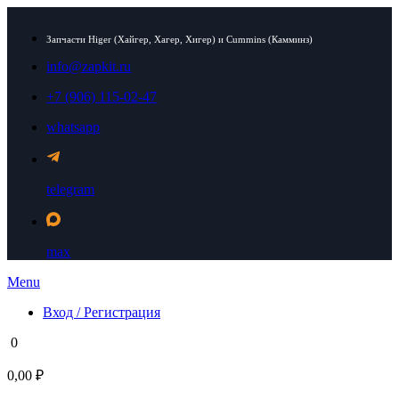
Запчасти Higer (Хайгер, Хагер, Хигер) и Cummins (Камминз)
info@zapkit.ru
+7 (906) 115-02-47
whatsapp
telegram
max
Menu
Вход / Регистрация
0
0,00 ₽