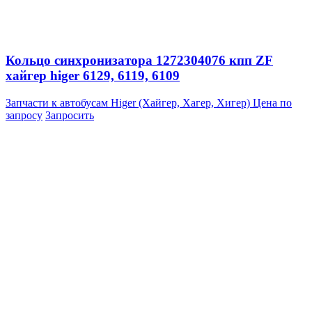
Кольцо синхронизатора 1272304076 кпп ZF
хайгер higer 6129, 6119, 6109
Запчасти к автобусам Higer (Хайгер, Хагер, Хигер)
Цена по
запросу
Запросить