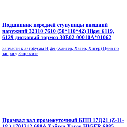
Подшипник передней ступупицы внешний
наружний 32310 7610 (50*110*42) Higer 6119,
6129 дисковый тормоз 30E02-00010A*01062
Запчасти к автобусам Higer (Хайгер, Хагер, Хигер)
Цена по
запросу
Запросить
Промвал вал промежуточный КПП 17Q21 (Z-11-
18 ) 1701212-680A Хайгер Хагер HIGER 6885