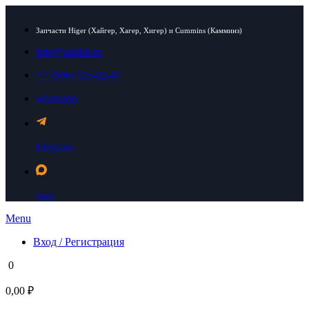
Запчасти Higer (Хайгер, Хагер, Хигер) и Cummins (Камминз)
info@zapkit.ru
+7 (906) 115-02-47
whatsapp
telegram
max
Menu
Вход / Регистрация
0
0,00 ₽