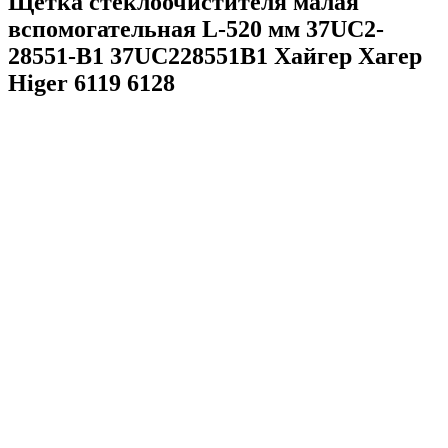
Щетка стеклоочистителя малая
вспомогательная L-520 мм 37UC2-
28551-B1 37UC228551B1 Хайгер Хагер
Higer 6119 6128