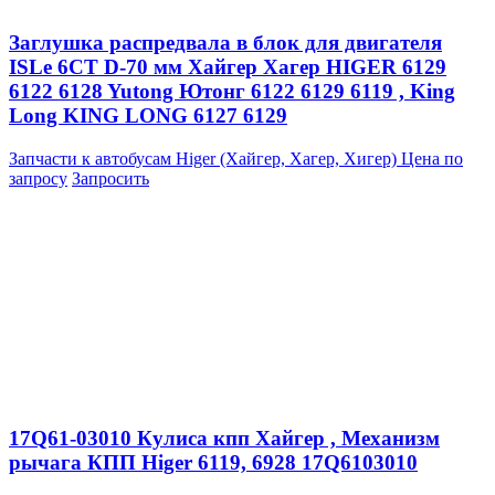
Заглушка распредвала в блок для двигателя
ISLe 6CT D-70 мм Хайгер Хагер HIGER 6129
6122 6128 Yutong Ютонг 6122 6129 6119 , King
Long KING LONG 6127 6129
Запчасти к автобусам Higer (Хайгер, Хагер, Хигер)
Цена по
запросу
Запросить
17Q61-03010 Кулиса кпп Хайгер , Механизм
рычага КПП Higer 6119, 6928 17Q6103010