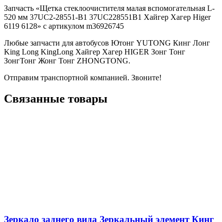
Запчасть «Щетка стеклоочистителя малая вспомогательная L-
520 мм 37UC2-28551-B1 37UC228551B1 Хайгер Хагер Higer
6119 6128» с артикулом m36926745
Любые запчасти для автобусов Ютонг YUTONG Кинг Лонг
King Long KingLong Хайгер Хагер HIGER Зонг Тонг
ЗонгТонг Жонг Тонг ZHONGTONG.
Отправим транспортной компанией. Звоните!
Связанные товары
Зеркало заднего вида Зеркальный элемент Кинг