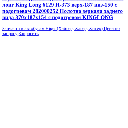
лонг King Long 6129 H-373 верх-187 низ-150 с
подогревом 282000252 Полотно зеркала заднего
вида 370x187x154 с подогревом KINGLONG
Запчасти к автобусам Higer (Хайгер, Хагер, Хигер)
Цена по
запросу
Запросить