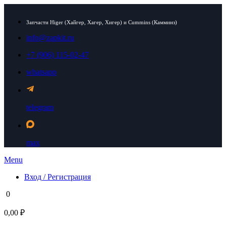
Запчасти Higer (Хайгер, Хагер, Хигер) и Cummins (Камминз)
info@zapkit.ru
+7 (906) 115-02-47
whatsapp
telegram
max
Menu
Вход / Регистрация
0
0,00 ₽