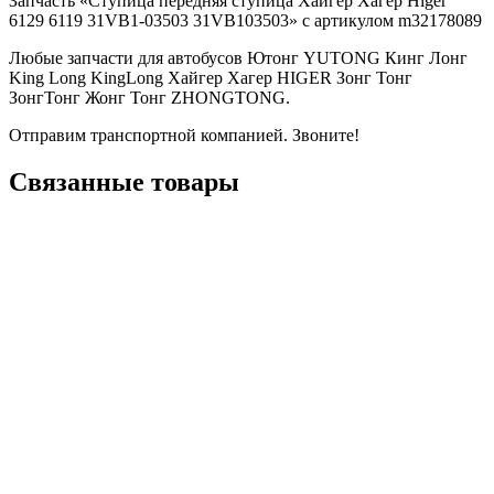
Запчасть «Ступица передняя ступица Хайгер Хагер Higer
6129 6119 31VB1-03503 31VB103503» с артикулом m32178089
Любые запчасти для автобусов Ютонг YUTONG Кинг Лонг
King Long KingLong Хайгер Хагер HIGER Зонг Тонг
ЗонгТонг Жонг Тонг ZHONGTONG.
Отправим транспортной компанией. Звоните!
Связанные товары