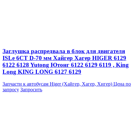
Заглушка распредвала в блок для двигателя
ISLe 6CT D-70 мм Хайгер Хагер HIGER 6129
6122 6128 Yutong Ютонг 6122 6129 6119 , King
Long KING LONG 6127 6129
Запчасти к автобусам Higer (Хайгер, Хагер, Хигер)
Цена по
запросу
Запросить