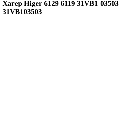
Хагер Higer 6129 6119 31VB1-03503
31VB103503