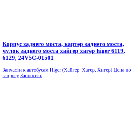
Корпус заднего моста, картер заднего моста,
чулок заднего моста хайгер хагер higer 6119,
6129, 24V5C-01501
Запчасти к автобусам Higer (Хайгер, Хагер, Хигер)
Цена по
запросу
Запросить