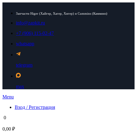
Запчасти Higer (Хайгер, Хагер, Хигер) и Cummins (Камминз)
info@zapkit.ru
+7 (906) 115-02-47
whatsapp
telegram
max
Menu
Вход / Регистрация
0
0,00 ₽