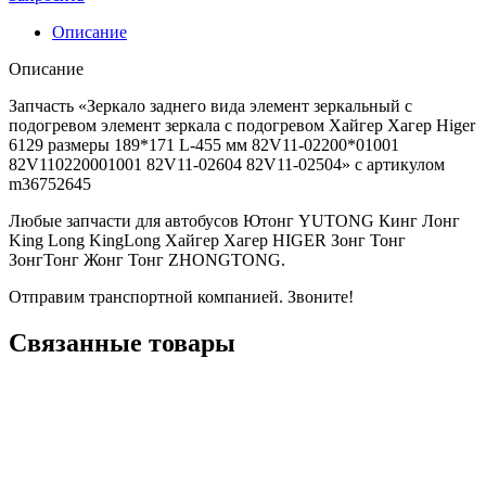
Описание
Описание
Запчасть «Зеркало заднего вида элемент зеркальный с
подогревом элемент зеркала с подогревом Хайгер Хагер Higer
6129 размеры 189*171 L-455 мм 82V11-02200*01001
82V110220001001 82V11-02604 82V11-02504» с артикулом
m36752645
Любые запчасти для автобусов Ютонг YUTONG Кинг Лонг
King Long KingLong Хайгер Хагер HIGER Зонг Тонг
ЗонгТонг Жонг Тонг ZHONGTONG.
Отправим транспортной компанией. Звоните!
Связанные товары