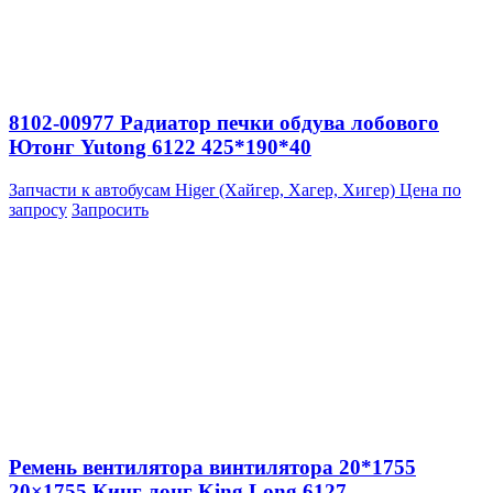
8102-00977 Радиатор печки обдува лобового
Ютонг Yutong 6122 425*190*40
Запчасти к автобусам Higer (Хайгер, Хагер, Хигер)
Цена по
запросу
Запросить
Ремень вентилятора винтилятора 20*1755
20×1755 Кинг лонг King Long 6127