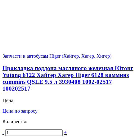
Запчасти к автобусам Higer (Хайгер, Хагер, Хигер)
Прокладка поддона масляного железная Ютонг
Yutong 6122 Хайгер Хагер Higer 6128 камминз
сummins QSLE 9.5 л 3930408 1002-02517
100202517
Цена
Цена по запросу
Количество
-
+