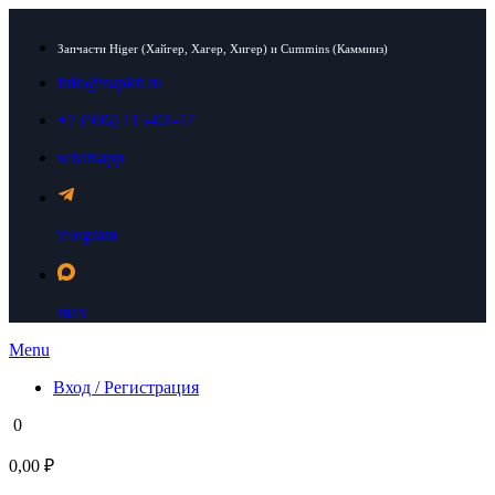
Запчасти Higer (Хайгер, Хагер, Хигер) и Cummins (Камминз)
info@zapkit.ru
+7 (906) 115-02-47
whatsapp
telegram
max
Menu
Вход / Регистрация
0
0,00 ₽