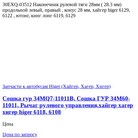
30EXQ-03512 Наконечник рулевой тяги 28мм ( 28.3 мм)
продольной левый, правый , конус 28 мм, хайгер higer 6129,
6122 , ютонг, кинг лонг 6119, 6129
Запчасти к автобусам Higer (Хайгер, Хагер, Хигер)
Сошка гур 34MQ7-11011B, Сошка ГУР 34M60-
11011, Рычаг рулевого управления,хайгер хагер
хигер higer 6118, 6108
Цена
Цена по запросу