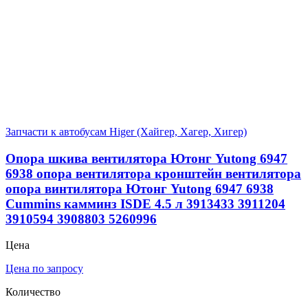
Запчасти к автобусам Higer (Хайгер, Хагер, Хигер)
Опора шкива вентилятора Ютонг Yutong 6947
6938 опора вентилятора кронштейн вентилятора
опора винтилятора Ютонг Yutong 6947 6938
Cummins камминз ISDE 4.5 л 3913433 3911204
3910594 3908803 5260996
Цена
Цена по запросу
Количество