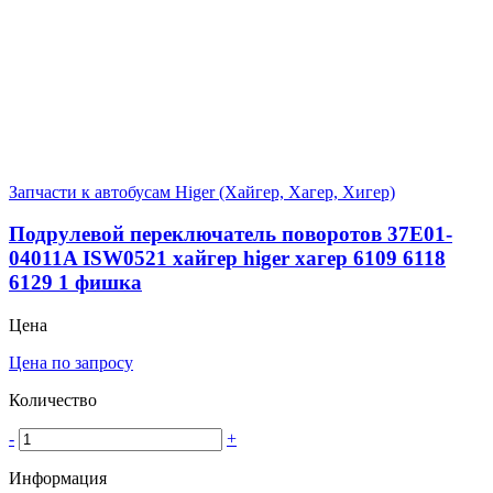
Запчасти к автобусам Higer (Хайгер, Хагер, Хигер)
Подрулевой переключатель поворотов 37E01-
04011A ISW0521 хайгер higer хагер 6109 6118
6129 1 фишка
Цена
Цена по запросу
Количество
-
+
Информация