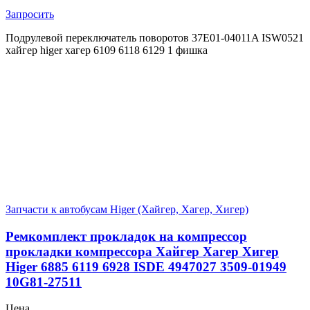
Запросить
Подрулевой переключатель поворотов 37E01-04011A ISW0521
хайгер higer хагер 6109 6118 6129 1 фишка
Запчасти к автобусам Higer (Хайгер, Хагер, Хигер)
Ремкомплект прокладок на компрессор
прокладки компрессора Хайгер Хагер Хигер
Higer 6885 6119 6928 ISDE 4947027 3509-01949
10G81-27511
Цена