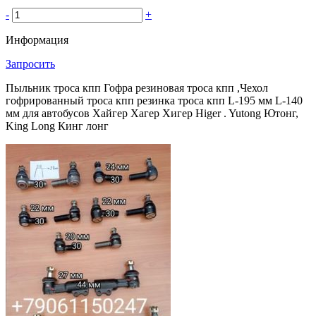
-
+
Информация
Запросить
Пыльник троса кпп Гофра резиновая троса кпп ,Чехол
гофрированный троса кпп резинка троса кпп L-195 мм L-140
мм для автобусов Хайгер Хагер Хигер Higer . Yutong Ютонг,
King Long Кинг лонг