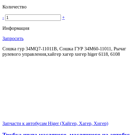
Количество
-
+
Информация
Запросить
Сошка гур 34MQ7-11011B, Сошка ГУР 34M60-11011, Рычаг
рулевого управления,хайгер хагер хигер higer 6118, 6108
Запчасти к автобусам Higer (Хайгер, Хагер, Хигер)
Трубка щупа масляного, маслянного на автобус