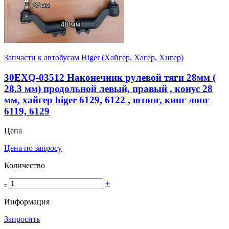
Запчасти к автобусам Higer (Хайгер, Хагер, Хигер)
30EXQ-03512 Наконечник рулевой тяги 28мм (
28.3 мм) продольной левый, правый , конус 28
мм, хайгер higer 6129, 6122 , ютонг, кинг лонг
6119, 6129
Цена
Цена по запросу
Количество
-
+
Информация
Запросить