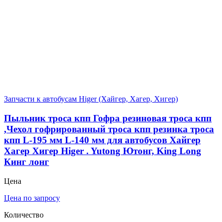
Запчасти к автобусам Higer (Хайгер, Хагер, Хигер)
Пыльник троса кпп Гофра резиновая троса кпп
,Чехол гофрированный троса кпп резинка троса
кпп L-195 мм L-140 мм для автобусов Хайгер
Хагер Хигер Higer . Yutong Ютонг, King Long
Кинг лонг
Цена
Цена по запросу
Количество