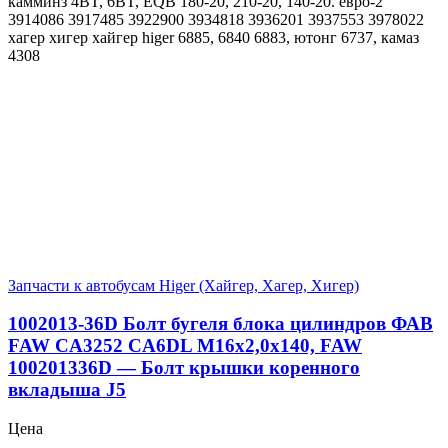
камминз 4BT, 6BT, EQB 180-20, 210-20, 140-20. евро-2
3914086 3917485 3922900 3934818 3936201 3937553 3978022
хагер хигер хайгер higer 6885, 6840 6883, ютонг 6737, камаз
4308
Запчасти к автобусам Higer (Хайгер, Хагер, Хигер)
1002013-36D Болт бугеля блока цилиндров ФАВ
FAW CA3252 CA6DL М16х2,0х140, FAW
100201336D — Болт крышки коренного
вкладыша J5
Цена