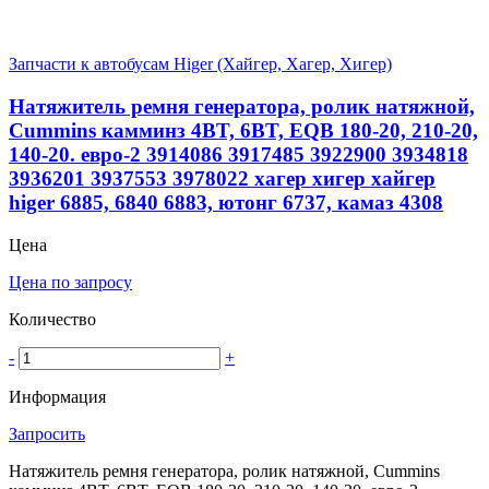
Запчасти к автобусам Higer (Хайгер, Хагер, Хигер)
Натяжитель ремня генератора, ролик натяжной,
Cummins камминз 4BT, 6BT, EQB 180-20, 210-20,
140-20. евро-2 3914086 3917485 3922900 3934818
3936201 3937553 3978022 хагер хигер хайгер
higer 6885, 6840 6883, ютонг 6737, камаз 4308
Цена
Цена по запросу
Количество
-
+
Информация
Запросить
Натяжитель ремня генератора, ролик натяжной, Cummins