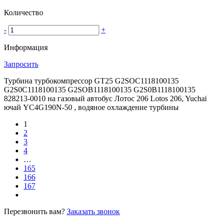
Количество
-
+
Информация
Запросить
Турбина турбокомпрессор GT25 G2SOC1118100135
G2S0C1118100135 G2SOB1118100135 G2S0B1118100135
828213-0010 на газовый автобус Лотос 206 Lotos 206, Yuchai
ючай YC4G190N-50 , водяное охлаждение турбины
1
2
3
4
…
165
166
167
Перезвонить вам?
Заказать звонок