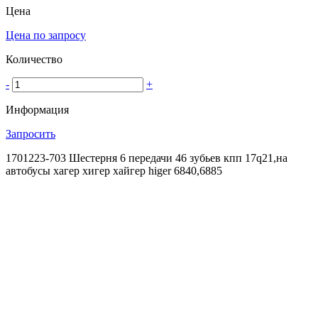
Цена
Цена по запросу
Количество
-
+
Информация
Запросить
1701223-703 Шестерня 6 передачи 46 зубьев кпп 17q21,на
автобусы хагер хигер хайгер higer 6840,6885