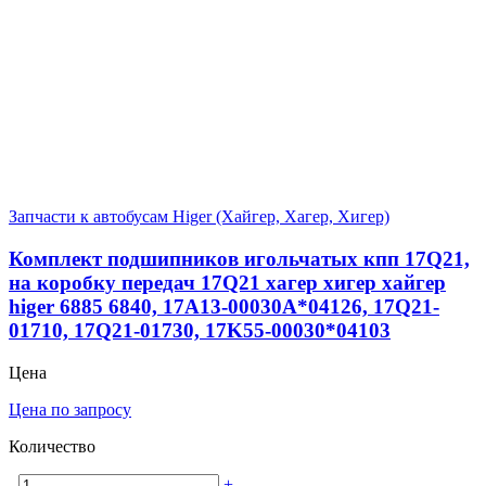
Запчасти к автобусам Higer (Хайгер, Хагер, Хигер)
Комплект подшипников игольчатых кпп 17Q21,
на коробку передач 17Q21 хагер хигер хайгер
higer 6885 6840, 17A13-00030A*04126, 17Q21-
01710, 17Q21-01730, 17K55-00030*04103
Цена
Цена по запросу
Количество
-
+