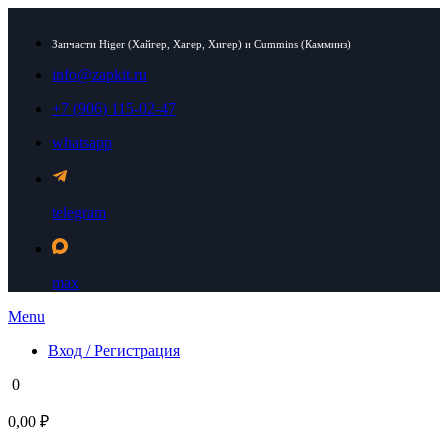
Запчасти Higer (Хайгер, Хагер, Хигер) и Cummins (Камминз)
info@zapkit.ru
+7 (906) 115-02-47
whatsapp
telegram
max
Menu
Вход / Регистрация
0
0,00 ₽