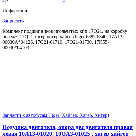
Информация
Запросить
Комплект подшипников игольчатых кпп 17Q21, на коробку
передач 17Q21 хагер хигер хайгер higer 6885 6840, 17A13-
00030A*04126, 17Q21-01710, 17Q21-01730, 17K55-
00030*04103
Запчасти к автобусам Higer (Хайгер, Хагер, Хигер)
Подушка двигателя, опора двс двигателя правая
левая 10A13-01020, 10QA3-01025 , хагер хайгер